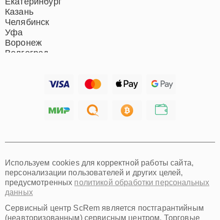
Екатеринбург
Казань
Челябинск
Уфа
Воронеж
Волгоград
Барнаул
Ижевск
Тольятти
Ярославль
Саратов
Хабаровск
Томск
Тюмень
Иркутск
Самара
Используем cookies для корректной работы сайта,
Омск
персонализации пользователей и других целей,
Красноярск
предусмотренных
политикой обработки персональных
Пермь
данных
Ульяновск
Киров
Сервисный центр ScRem является постгарантийным
Архангельск
(неавторизованным) сервисным центром. Торговые