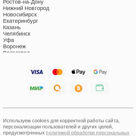
Ростов-на-Дону
Нижний Новгород
Новосибирск
Екатеринбург
Казань
Челябинск
Уфа
Воронеж
Волгоград
Барнаул
Ижевск
Тольятти
Ярославль
Саратов
Хабаровск
Томск
Тюмень
Иркутск
Самара
Используем cookies для корректной работы сайта,
Омск
персонализации пользователей и других целей,
Красноярск
предусмотренных
политикой обработки персональных
Пермь