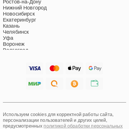
Ростов-на-Дону
Нижний Новгород
Новосибирск
Екатеринбург
Казань
Челябинск
Уфа
Воронеж
Волгоград
Барнаул
Ижевск
Тольятти
Ярославль
Саратов
Хабаровск
Томск
Тюмень
Иркутск
Самара
Используем cookies для корректной работы сайта,
Омск
персонализации пользователей и других целей,
Красноярск
предусмотренных
политикой обработки персональных
Пермь