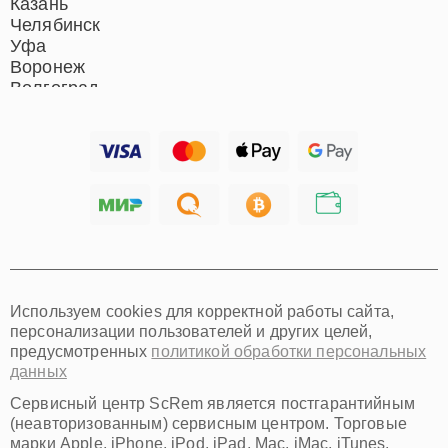
Казань
Челябинск
Уфа
Воронеж
Волгоград
Барнаул
Ижевск
Тольятти
Ярославль
Саратов
Хабаровск
Томск
Тюмень
Иркутск
Самара
Используем cookies для корректной работы сайта,
Омск
персонализации пользователей и других целей,
Красноярск
предусмотренных
политикой обработки персональных
Пермь
данных
Ульяновск
Киров
Сервисный центр ScRem является постгарантийным
Архангельск
(неавторизованным) сервисным центром. Торговые
Астрахань
марки Apple, iPhone, iPod, iPad, Mac, iMac, iTunes,