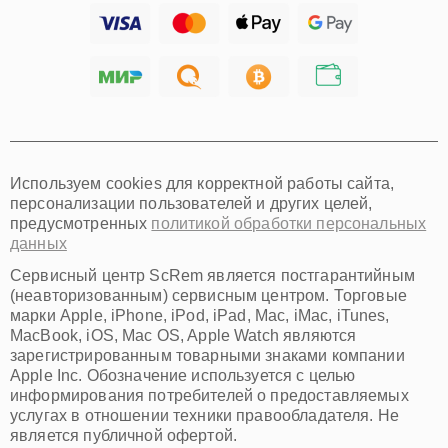
Ижевск
Тольятти
Ярославль
Саратов
Хабаровск
Томск
Тюмень
Иркутск
Самара
Используем cookies для корректной работы сайта,
Омск
персонализации пользователей и других целей,
Красноярск
предусмотренных
политикой обработки персональных
Пермь
данных
Ульяновск
Киров
Сервисный центр ScRem является постгарантийным
Архангельск
(неавторизованным) сервисным центром. Торговые
Астрахань
марки Apple, iPhone, iPod, iPad, Mac, iMac, iTunes,
MacBook, iOS, Mac OS, Apple Watch являются
Белгород
зарегистрированным товарными знаками компании
Благовещенск
Apple Inc. Обозначение используется с целью
Брянск
информирования потребителей о предоставляемых
Владивосток
услугах в отношении техники правообладателя. Не
Владикавказ
является публичной офертой.
Владимир