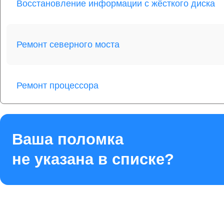
Восстановление информации с жёсткого диска
Ремонт северного моста
Ремонт процессора
Ремонт оперативной памяти
Ваша поломка
не указана в списке?
Ремонт кулера
Ремонт HDD (замена жёсткого диска)