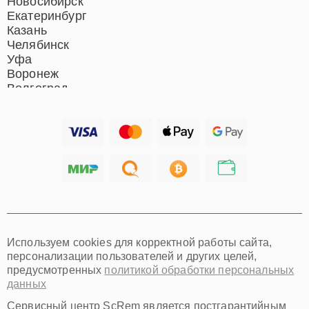
Новосибирск
Екатеринбург
Казань
Челябинск
Уфа
Воронеж
Волгоград
Барнаул
Ижевск
Тольятти
Ярославль
Саратов
Хабаровск
Томск
Тюмень
Иркутск
Самара
Используем cookies для корректной работы сайта,
Омск
персонализации пользователей и других целей,
Красноярск
предусмотренных
политикой обработки персональных
Пермь
данных
Ульяновск
Киров
Сервисный центр ScRem является постгарантийным