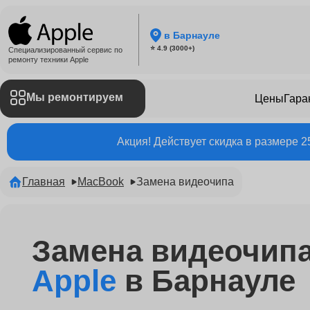
в Барнауле
⭐ 4.9 (3000+)
Специализированный сервис по
ремонту техники Apple
Мы ремонтируем
Цены
Гара
Акция! Действует скидка в размере 
Главная
MacBook
Замена видеочипа
Замена видеочип
Apple
в Барнауле