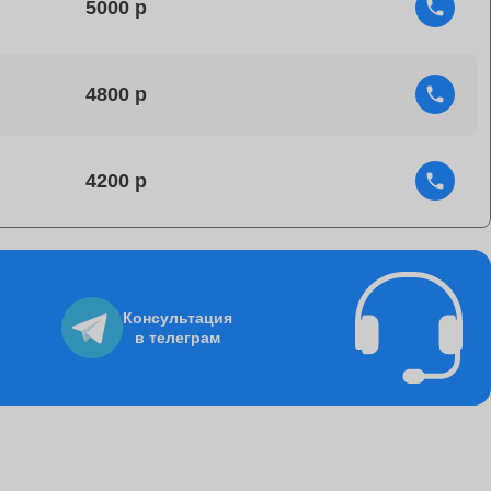
5000
4800
4200
4750
Консультация
в телеграм
1060
8500