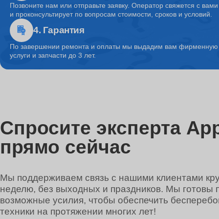
Позвоните нам или отправьте заявку. Оператор свяжется с вами
и проконсультирует по вопросам стоимости, сроков и условий.
4. Гарантия
Ремонт системы охлаждения
По завершении ремонта и оплаты мы выдадим вам фирменную г
услуги и запчасти до 3 лет.
Ремонт микрофона
Ремонт кулера
Спросите эксперта App
прямо сейчас
Ремонт кнопки включения
Мы поддерживаем связь с нашими клиентами круг
неделю, без выходных и праздников. Мы готовы 
Ремонт звуковой карты
возможные усилия, чтобы обеспечить беспереб
техники на протяжении многих лет!