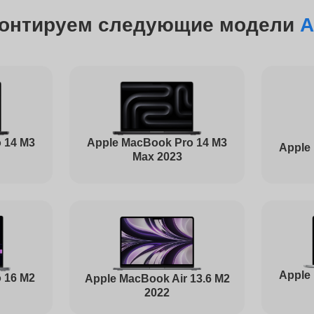
от 70 минут
онтируем следующие модели
A
от 50 минут
от 70 минут
 14 M3
Apple MacBook Pro 14 M3
Apple
Max 2023
от 1 часа
от 90 минут
Apple
 16 M2
Apple MacBook Air 13.6 M2
2022
от 110 минут