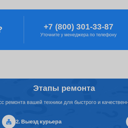
от 100 минут
+7 (800) 301-33-87
?
от 2 часов
Уточните у менеджера по телефону
от 2 часов
от 70 минут
Этапы ремонта
с ремонта вашей техники для быстрого и качествен
от 1 часа
2. Выезд курьера
от 80 минут