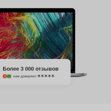
Более 3 000 отзывов
нам доверяют 🌟🌟🌟🌟🌟