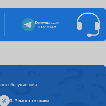
895
Консультация
в телеграм
8235
3250
995
ного обслуживания
4500
3. Ремонт техники
1500