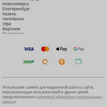
Новосибирск
Екатеринбург
Казань
Челябинск
Уфа
Воронеж
Волгоград
Барнаул
Ижевск
Тольятти
Ярославль
Саратов
Хабаровск
Томск
Тюмень
Иркутск
Самара
Используем cookies для корректной работы сайта,
Омск
персонализации пользователей и других целей,
Красноярск
предусмотренных
политикой обработки персональных
Пермь
данных
Ульяновск