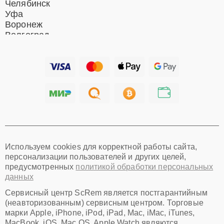
Челябинск
Уфа
Воронеж
Волгоград
Барнаул
Ижевск
Тольятти
Ярославль
Саратов
Хабаровск
Томск
Тюмень
Иркутск
Самара
Используем cookies для корректной работы сайта,
Омск
персонализации пользователей и других целей,
Красноярск
предусмотренных
политикой обработки персональных
Пермь
данных
Ульяновск
Киров
Сервисный центр ScRem является постгарантийным
Архангельск
(неавторизованным) сервисным центром. Торговые
Астрахань
марки Apple, iPhone, iPod, iPad, Mac, iMac, iTunes,
MacBook, iOS, Mac OS, Apple Watch являются