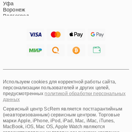
Уфа
Воронеж
Волгоград
Барнаул
Ижевск
Тольятти
Ярославль
Саратов
Хабаровск
Томск
Тюмень
Иркутск
Самара
Используем cookies для корректной работы сайта,
Омск
персонализации пользователей и других целей,
Красноярск
предусмотренных
политикой обработки персональных
Пермь
данных
Ульяновск
Киров
Сервисный центр ScRem является постгарантийным
Архангельск
(неавторизованным) сервисным центром. Торговые
Астрахань
марки Apple, iPhone, iPod, iPad, Mac, iMac, iTunes,
MacBook, iOS, Mac OS, Apple Watch являются
Белгород