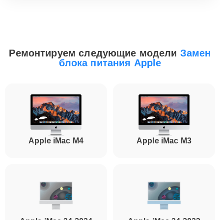
Ремонтируем следующие модели
Замен
блока питания Apple
Apple iMac M4
Apple iMac M3
Успейте на скидку
Закажите ремонт сейчас и получите скидку 25%!
Нажимая на кнопку, я даю согласие на обработку персональных данных в соответствии с
политикой обработки персональных данных