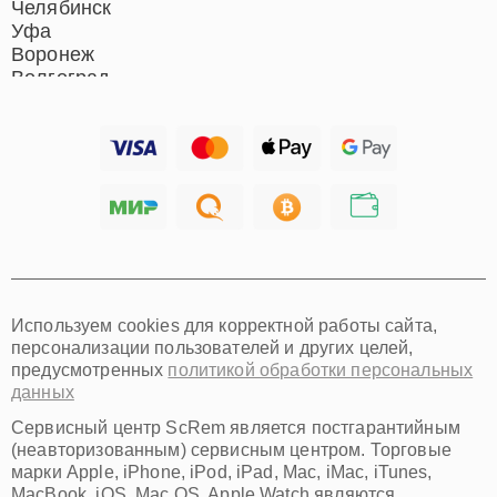
Челябинск
Уфа
Воронеж
Волгоград
Барнаул
Ижевск
Тольятти
Ярославль
Саратов
Хабаровск
Томск
Тюмень
Иркутск
Самара
Используем cookies для корректной работы сайта,
Омск
персонализации пользователей и других целей,
Красноярск
предусмотренных
политикой обработки персональных
Пермь
данных
Ульяновск
Киров
Сервисный центр ScRem является постгарантийным
Архангельск
(неавторизованным) сервисным центром. Торговые
Астрахань
марки Apple, iPhone, iPod, iPad, Mac, iMac, iTunes,
MacBook, iOS, Mac OS, Apple Watch являются