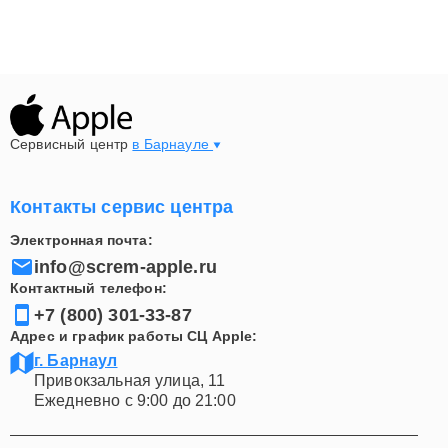
каждого клиента и стремимся предоставить
максимально качественные и быстрые услуги.
Связаться с нами можно по телефону +7 (800) 301-33-
87 или посетив наш офис по адресу Привокзальная
улица, 11.
Сервисный центр
в Барнауле
Профессиональный ремонт iMac – это залог долгой и
безупречной работы вашего устройства. Доверяя нам
Контакты сервис центра
свой iMac, вы можете быть уверены в качестве
предоставляемых услуг. Мы гарантируем
Электронная почта:
прозрачность всех процессов и предоставление
info@screm-apple.ru
гарантии на выполненные работы.
Контактный телефон:
+7 (800) 301-33-87
Адрес и график работы СЦ Apple:
г. Барнаул
Привокзальная улица, 11
Ежедневно с 9:00 до 21:00