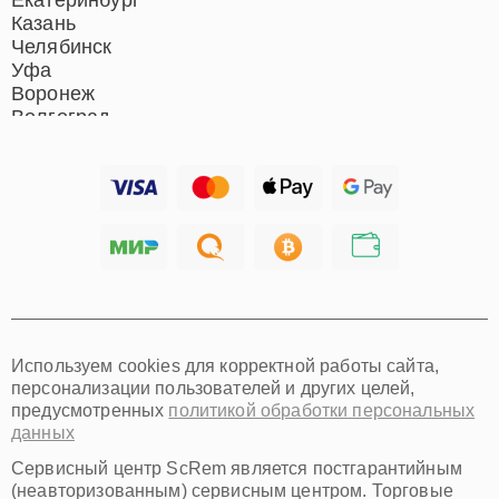
Екатеринбург
Казань
Челябинск
Уфа
Воронеж
Волгоград
Барнаул
Ижевск
Тольятти
Ярославль
Саратов
Хабаровск
Томск
Тюмень
Иркутск
Самара
Используем cookies для корректной работы сайта,
Омск
персонализации пользователей и других целей,
Красноярск
предусмотренных
политикой обработки персональных
Пермь
данных
Ульяновск
Киров
Сервисный центр ScRem является постгарантийным
Архангельск
(неавторизованным) сервисным центром. Торговые