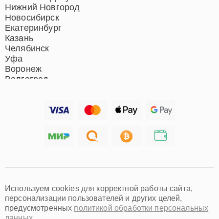
Нижний Новгород
Новосибирск
Екатеринбург
Казань
Челябинск
Уфа
Воронеж
Волгоград
Барнаул
Ижевск
Тольятти
Ярославль
Саратов
Хабаровск
Томск
Тюмень
Иркутск
Самара
Используем cookies для корректной работы сайта,
Омск
персонализации пользователей и других целей,
Красноярск
предусмотренных
политикой обработки персональных
Пермь
данных